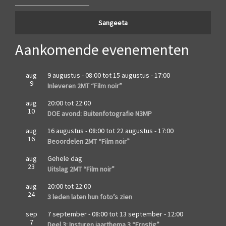
Sangeeta
Aankomende evenementen
aug
9 augustus - 08:00
tot
15 augustus - 17:00
9
Inleveren 2MT “Film noir”
aug
20:00
tot
22:00
10
DOE avond: Buitenfotografie N3MP
aug
16 augustus - 08:00
tot
22 augustus - 17:00
16
Beoordelen 2MT “Film noir”
aug
Gehele dag
23
Uitslag 2MT “Film noir”
aug
20:00
tot
22:00
24
3 leden laten hun foto’s zien
sep
7 september - 08:00
tot
13 september - 12:00
7
Deel 3: Insturen jaarthema 3 “Ernstig”