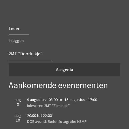
Leden
Inloggen
2MT “Doorkijkje”
Sangeeta
Aankomende evenementen
aug
9 augustus - 08:00
tot
15 augustus - 17:00
9
Inleveren 2MT “Film noir”
aug
20:00
tot
22:00
10
DOE avond: Buitenfotografie N3MP