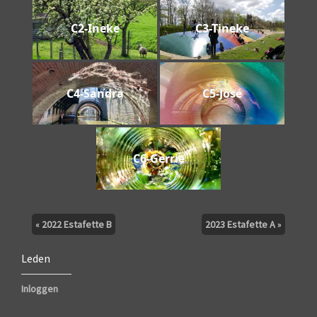
C2-Ineke
C3-Tineke
C4-Sandra
C5-José
C6-Gerrie
«
2022 Estafette B
2023 Estafette A
»
Leden
Inloggen