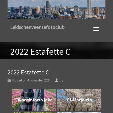
Toggle
Leidschenveensefotoclub
navigation
2022 Estafette C
2022 Estafette C
Posted on
4 november 2024
by
C0-beginforto Joke
C1-Marjolein