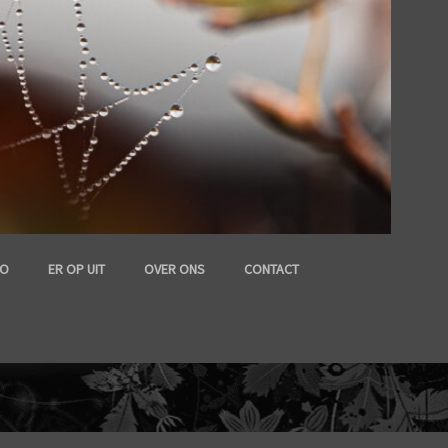
FO
ER OP UIT
OVER ONS
CONTACT